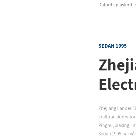
Datordisplaykort,
SEDAN 1995
Zheji
Elect
Zhejiang Ilander Ele
krafttransformator
Pinghu, Jiaxing, i
Sedan 1995 har vår 