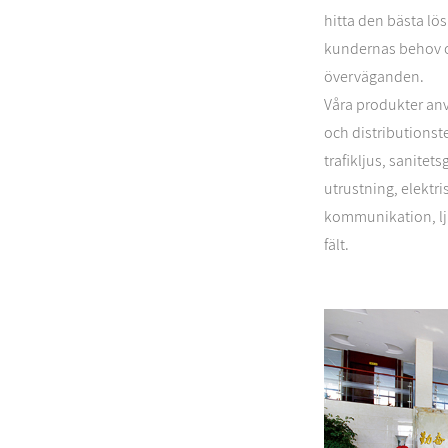
hitta den bästa lö
kundernas behov 
överväganden.
Våra produkter anv
och distributionst
trafikljus, sanitet
utrustning, elektr
kommunikation, lju
fält.