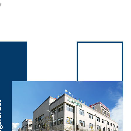
t.
ördel