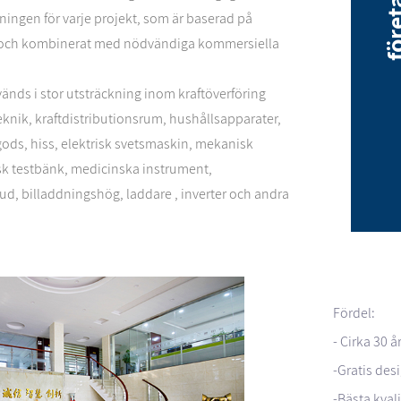
sningen för varje projekt, som är baserad på
och kombinerat med nödvändiga kommersiella
änds i stor utsträckning inom kraftöverföring
eknik, kraftdistributionsrum, hushållsapparater,
sgods, hiss, elektrisk svetsmaskin, mekanisk
isk testbänk, medicinska instrument,
d, billaddningshög, laddare , inverter och andra
Fördel:
- Cirka 30 
-Gratis des
-Bästa kval