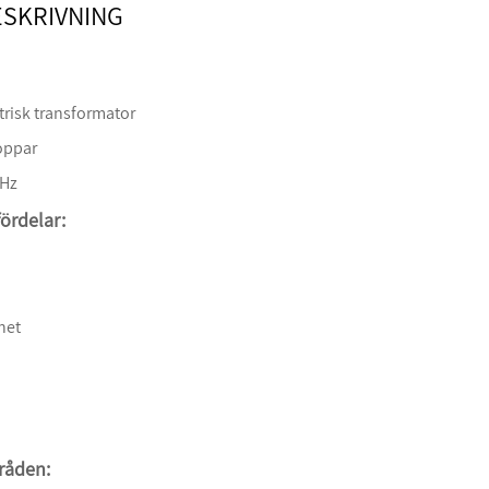
SKRIVNING
ktrisk transformator
Koppar
kHz
ördelar:
het
råden: