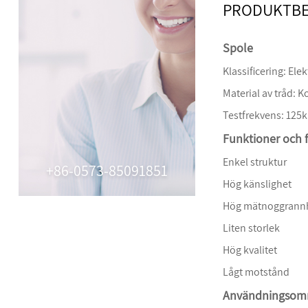
PRODUKTBE
Spole
Klassificering: Ele
Material av tråd: 
Testfrekvens: 125
Funktioner och f
Enkel struktur
+86-0573-85091851
Hög känslighet
Hög mätnoggrann
Liten storlek
Hög kvalitet
Lågt motstånd
Användningsom