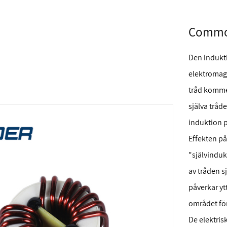
Commo
Den indukt
elektromagn
tråd kommer
själva tråd
induktion p
Effekten på
"självinduk
av tråden s
påverkar yt
området för
De elektri