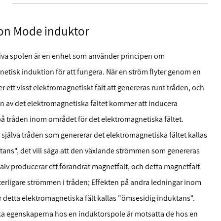
n Mode induktor
iva spolen är en enhet som använder principen om
etisk induktion för att fungera. När en ström flyter genom en
 ett visst elektromagnetiskt fält att genereras runt tråden, och
en av det elektromagnetiska fältet kommer att inducera
å tråden inom området för det elektromagnetiska fältet.
 själva tråden som genererar det elektromagnetiska fältet kallas
tans", det vill säga att den växlande strömmen som genereras
jälv producerar ett förändrat magnetfält, och detta magnetfält
terligare strömmen i tråden; Effekten på andra ledningar inom
 detta elektromagnetiska fält kallas "ömsesidig induktans".
ska egenskaperna hos en induktorspole är motsatta de hos en