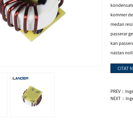
kondensato
kommer den 
medan resi
passerar ge
kan passera
nästan noll
CITAT 
PREV：Ingen
NEXT：Inge