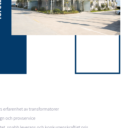
års erfarenhet av transformatorer
ign och provservice
itet, snabb leverans och konkurrenskraftigt pris